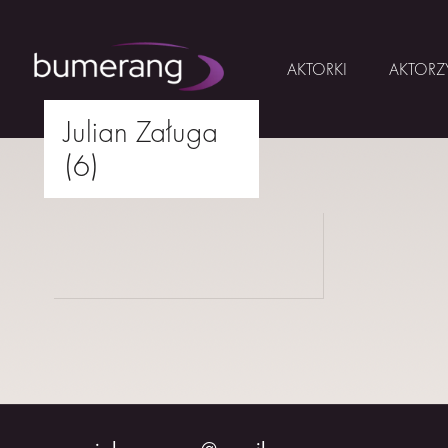
AKTORKI
AKTORZ
Julian Załuga
Skip
(6)
to
AKTORKI
drukuj
content
AKTORZY
MŁODZI
BUMERANG
WSPÓŁPRACA
O
NAS