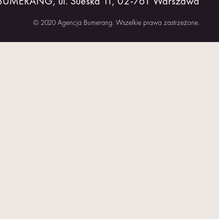
 BUMERANG, ul. Sueska 11, 02-761 Warszawa
© 2020 Agencja Bumerang. Wszelkie prawa zastrzeżone.