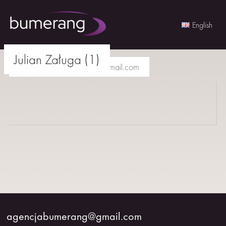
English
Skip
Julian Załuga (1)
to
agencjabumerang@gmail.com
content
AKTORKI
AKTORZY
MŁODZI
BUMERANG
WSPÓŁPRACA
agencjabumerang@gmail.com
O