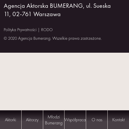
Agencja Aktorska BUMERANG, ul. Sueska
NAS
11, 02-761 Warszawa
KONTAKT
Polityka Prywatności
|
RODO
© 2020 Agencja Bumerang. Wszelkie prawa zastrzeżone.
Młodzi
Aktorki
Aktorzy
Współpraca
O nas
Kontakt
Bumerang