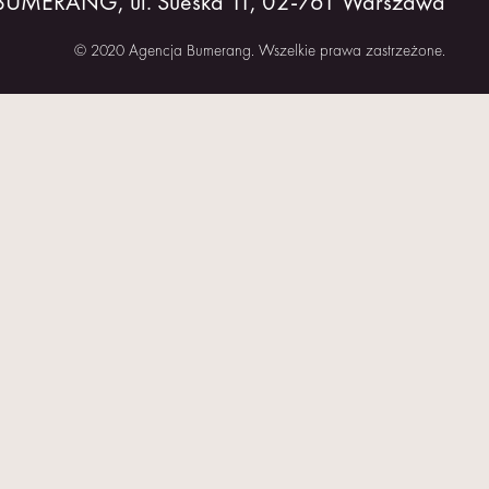
 BUMERANG, ul. Sueska 11, 02-761 Warszawa
© 2020 Agencja Bumerang. Wszelkie prawa zastrzeżone.