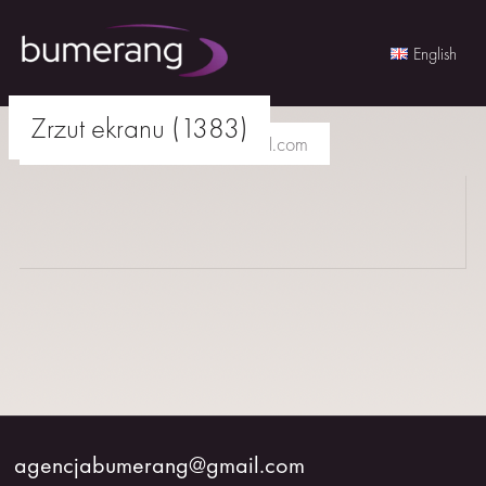
English
Skip
Zrzut ekranu (1383)
to
agencjabumerang@gmail.com
content
AKTORKI
AKTORZY
MŁODZI
BUMERANG
WSPÓŁPRACA
agencjabumerang@gmail.com
O