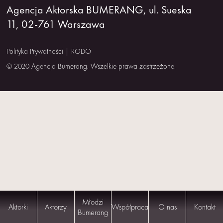
Agencja Aktorska BUMERANG, ul. Sueska
NAS
11, 02-761 Warszawa
KONTAKT
Polityka Prywatności
|
RODO
© 2020 Agencja Bumerang. Wszelkie prawa zastrzeżone.
Młodzi
Aktorki
Aktorzy
Współpraca
O nas
Kontakt
Bumerang