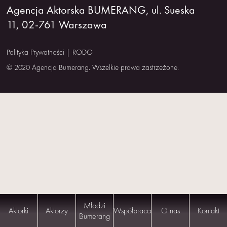
Agencja Aktorska BUMERANG, ul. Sueska
NAS
11, 02-761 Warszawa
KONTAKT
Polityka Prywatności
|
RODO
© 2020 Agencja Bumerang. Wszelkie prawa zastrzeżone.
Młodzi
Aktorki
Aktorzy
Współpraca
O nas
Kontakt
Bumerang