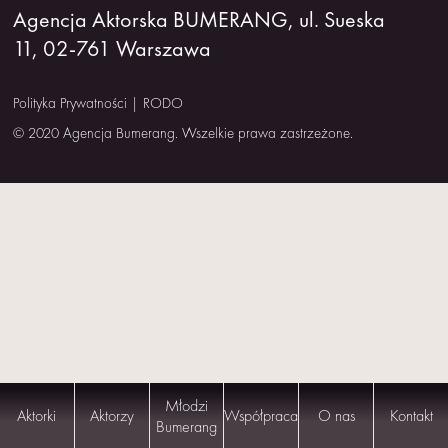
Agencja Aktorska BUMERANG, ul. Sueska
NAS
11, 02-761 Warszawa
KONTAKT
Polityka Prywatności
|
RODO
© 2020 Agencja Bumerang. Wszelkie prawa zastrzeżone.
Młodzi
Aktorki
Aktorzy
Współpraca
O nas
Kontakt
Bumerang