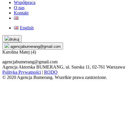
Współpraca
O nas
Kontakt
English
Skip
drukuj
to
agencjabumerang@gmail.com
content
Karolina Matej (4)
agencjabumerang@gmail.com
Agencja Aktorska BUMERANG, ul. Sueska 11, 02-761 Warszawa
Polityka Prywatności
|
RODO
© 2020 Agencja Bumerang. Wszelkie prawa zastrzeżone.