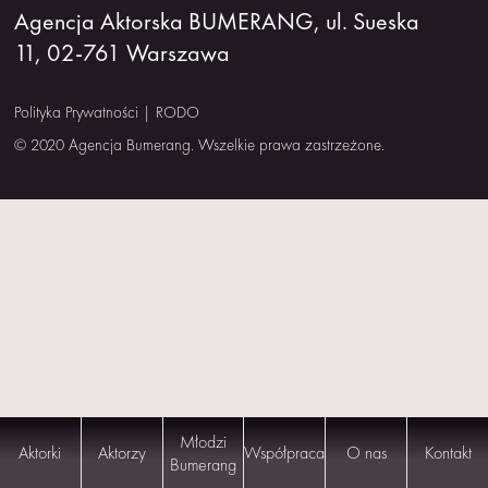
Agencja Aktorska BUMERANG, ul. Sueska
NAS
11, 02-761 Warszawa
KONTAKT
Polityka Prywatności
|
RODO
© 2020 Agencja Bumerang. Wszelkie prawa zastrzeżone.
Młodzi
Aktorki
Aktorzy
Współpraca
O nas
Kontakt
Bumerang