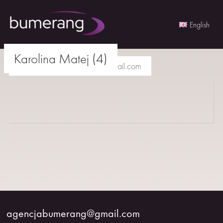
English
Skip
Karolina Matej (4)
to
agencjabumerang@gmail.com
content
AKTORKI
AKTORZY
MŁODZI
BUMERANG
WSPÓŁPRACA
agencjabumerang@gmail.com
O