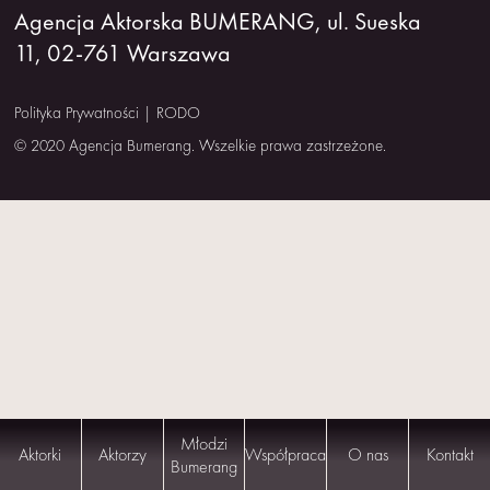
Agencja Aktorska BUMERANG, ul. Sueska
NAS
11, 02-761 Warszawa
KONTAKT
Polityka Prywatności
|
RODO
© 2020 Agencja Bumerang. Wszelkie prawa zastrzeżone.
Młodzi
Aktorki
Aktorzy
Współpraca
O nas
Kontakt
Bumerang