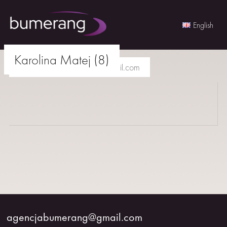
English
Skip
Karolina Matej (8)
to
agencjabumerang@gmail.com
content
AKTORKI
AKTORZY
MŁODZI
BUMERANG
WSPÓŁPRACA
agencjabumerang@gmail.com
O