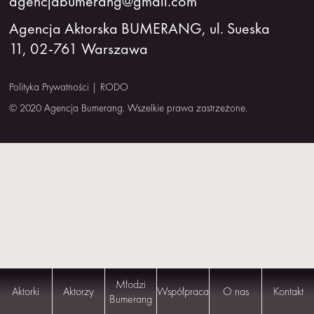
agencjabumerang@gmail.com
NAS
Agencja Aktorska BUMERANG, ul. Sueska
11, 02-761 Warszawa
KONTAKT
Polityka Prywatności
|
RODO
© 2020 Agencja Bumerang. Wszelkie prawa zastrzeżone.
Młodzi
Aktorki
Aktorzy
Współpraca
O nas
Kontakt
Bumerang