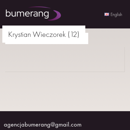
English
Skip
Krystian Wieczorek (12)
to
agencjabumerang@gmail.com
content
AKTORKI
AKTORZY
MŁODZI
BUMERANG
WSPÓŁPRACA
agencjabumerang@gmail.com
O