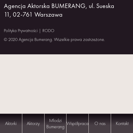
Agencja Aktorska BUMERANG, ul. Sueska
NAS
11, 02-761 Warszawa
KONTAKT
Polityka Prywatności
|
RODO
© 2020 Agencja Bumerang. Wszelkie prawa zastrzeżone.
Młodzi
Aktorki
Aktorzy
Współpraca
O nas
Kontakt
Bumerang