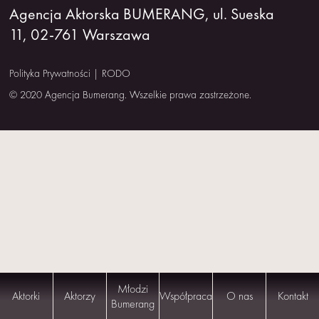
Agencja Aktorska BUMERANG, ul. Sueska
NAS
11, 02-761 Warszawa
KONTAKT
Polityka Prywatności
|
RODO
© 2020 Agencja Bumerang. Wszelkie prawa zastrzeżone.
Młodzi
Aktorki
Aktorzy
Współpraca
O nas
Kontakt
Bumerang