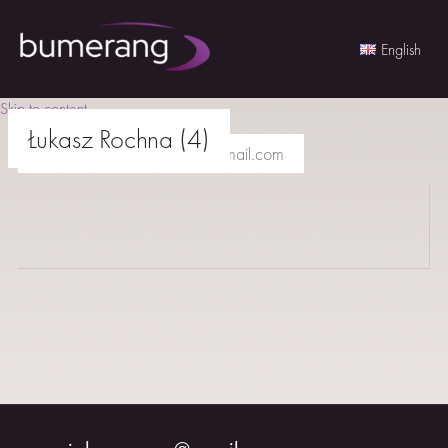
English
Skip to content
Łukasz Rochna (4)
agencjabumerang@gmail.com
AKTORKI
AKTORZY
MŁODZI
BUMERANG
WSPÓŁPRACA
O