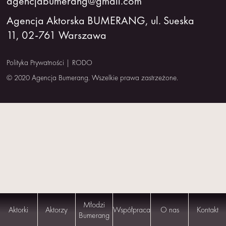
agencjabumerang@gmail.com
NAS
Agencja Aktorska BUMERANG, ul. Sueska
11, 02-761 Warszawa
KONTAKT
Polityka Prywatności
|
RODO
© 2020 Agencja Bumerang. Wszelkie prawa zastrzeżone.
Młodzi
Aktorki
Aktorzy
Współpraca
O nas
Kontakt
Bumerang