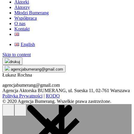
Aktorki
Aktorzy
Młodzi Bumerang
Współpraca
O nas
Kontakt
English
Skip to content
drukuj
agencjabumerang@gmail.com
Łukasz Rochna
agencjabumerang@gmail.com
Agencja Aktorska BUMERANG, ul. Sueska 11, 02-761 Warszawa
Polityka Prywatności
|
RODO
© 2020 Agencja Bumerang. Wszelkie prawa zastrzeżone.