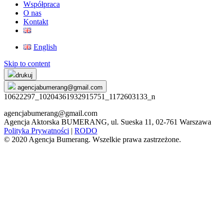
Współpraca
O nas
Kontakt
English
Skip to content
drukuj
agencjabumerang@gmail.com
10622297_10204361932915751_1172603133_n
agencjabumerang@gmail.com
Agencja Aktorska BUMERANG, ul. Sueska 11, 02-761 Warszawa
Polityka Prywatności
|
RODO
© 2020 Agencja Bumerang. Wszelkie prawa zastrzeżone.