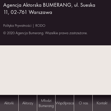
Agencja Aktorska BUMERANG, ul. Sueska
NAS
11, 02-761 Warszawa
KONTAKT
Polityka Prywatności
|
RODO
© 2020 Agencja Bumerang. Wszelkie prawa zastrzeżone.
Młodzi
Aktorki
Aktorzy
Współpraca
O nas
Kontakt
Bumerang