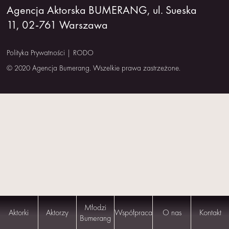
Agencja Aktorska BUMERANG, ul. Sueska
NAS
11, 02-761 Warszawa
KONTAKT
Polityka Prywatności
|
RODO
© 2020 Agencja Bumerang. Wszelkie prawa zastrzeżone.
Młodzi
Aktorki
Aktorzy
Współpraca
O nas
Kontakt
Bumerang