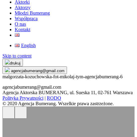
Aktorki
Aktorzy
Młodzi Bumerang
Współpraca
O nas
Kontakt
English
Skip to content
drukuj
agencjabumerang@gmail.com
malgorzata-kozuchowska-fot-mikolaj-tym-agencjabumerang-6
agencjabumerang@gmail.com
Agencja Aktorska BUMERANG, ul. Sueska 11, 02-761 Warszawa
Polityka Prywatności
|
RODO
© 2020 Agencja Bumerang. Wszelkie prawa zastrzeżone.