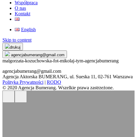
Współpraca
O nas
Kontakt
English
Skip to content
drukuj
agencjabumerang@gmail.com
malgorzata-kozuchowska-fot-mikolaj-tym-agencjabumerang
agencjabumerang@gmail.com
Agencja Aktorska BUMERANG, ul. Sueska 11, 02-761 Warszawa
Polityka Prywatności
|
RODO
© 2020 Agencja Bumerang. Wszelkie prawa zastrzeżone.