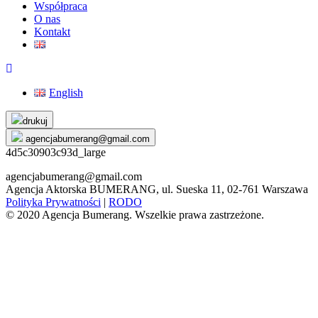
Współpraca
O nas
Kontakt
English
Skip
drukuj
to
agencjabumerang@gmail.com
content
4d5c30903c93d_large
agencjabumerang@gmail.com
Agencja Aktorska BUMERANG, ul. Sueska 11, 02-761 Warszawa
Polityka Prywatności
|
RODO
© 2020 Agencja Bumerang. Wszelkie prawa zastrzeżone.