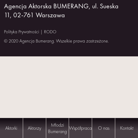
Agencja Aktorska BUMERANG, ul. Sueska
NAS
11, 02-761 Warszawa
KONTAKT
Polityka Prywatności
|
RODO
© 2020 Agencja Bumerang. Wszelkie prawa zastrzeżone.
Młodzi
Aktorki
Aktorzy
Współpraca
O nas
Kontakt
Bumerang