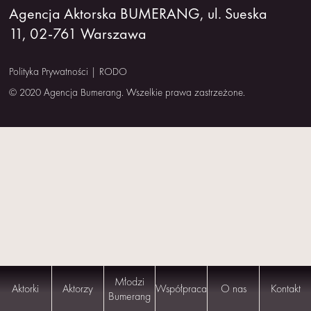
Agencja Aktorska BUMERANG, ul. Sueska
NAS
11, 02-761 Warszawa
KONTAKT
Polityka Prywatności
|
RODO
© 2020 Agencja Bumerang. Wszelkie prawa zastrzeżone.
Młodzi
Aktorki
Aktorzy
Współpraca
O nas
Kontakt
Bumerang