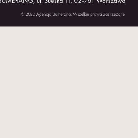
 BUMERANG, ul. Sueska 11, 02-761 Warszawa
© 2020 Agencja Bumerang. Wszelkie prawa zastrzeżone.