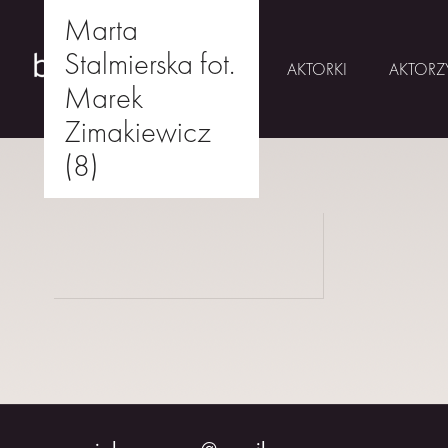
Marta
Stalmierska fot.
AKTORKI
AKTORZ
Marek
Zimakiewicz
Skip
(8)
to
AKTORKI
drukuj
content
AKTORZY
MŁODZI
BUMERANG
WSPÓŁPRACA
O
NAS