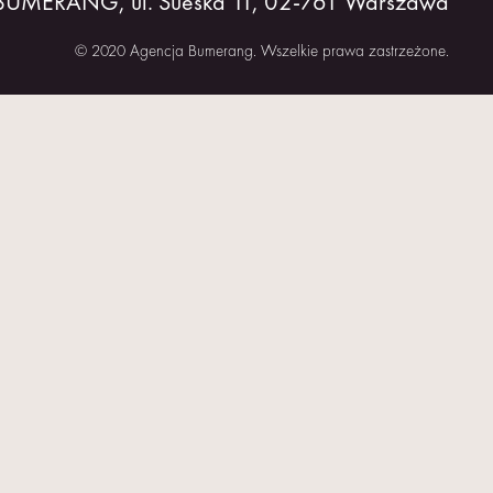
 BUMERANG, ul. Sueska 11, 02-761 Warszawa
© 2020 Agencja Bumerang. Wszelkie prawa zastrzeżone.