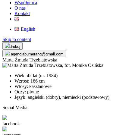
Współpraca
O nas
Kontakt
English
Skip to content
drukuj
agencjabumerang@gmail.com
Marta Żmuda Trzebiatowska
Wiek: 42 lat (ur:
1984
)
Wzrost: 166 cm
Włosy: kasztanowe
Oczy: piwne
Język: angielski (dobry), niemiecki (podstawowy)
Social Media:
facebook