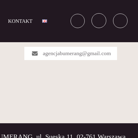
KONTAKT
agencjabumerang@gmail.com
BUMERANG, ul. Sueska 11, 02-761 Warszawa