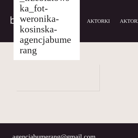
ka_fot-
weronika-
AKTORKI
AKTOR
kosinska-
agencjabume
Skip
rang
to
AKTORKI
drukuj
content
AKTORZY
MŁODZI
BUMERANG
WSPÓŁPRACA
O
NAS
KONTAKT
agencjabumerang@gmail.com