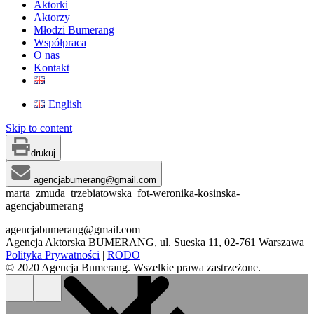
Aktorki
Aktorzy
Młodzi Bumerang
Współpraca
O nas
Kontakt
English
Skip to content
drukuj
agencjabumerang@gmail.com
marta_zmuda_trzebiatowska_fot-weronika-kosinska-
agencjabumerang
agencjabumerang@gmail.com
Agencja Aktorska BUMERANG, ul. Sueska 11, 02-761 Warszawa
Polityka Prywatności
|
RODO
© 2020 Agencja Bumerang. Wszelkie prawa zastrzeżone.