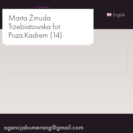
English
Marta Żmuda
Trzebiatowska fot.
Skip
Poza.Kadrem (14)
to
agencjabumerang@gmail.com
content
AKTORKI
AKTORZY
MŁODZI
BUMERANG
WSPÓŁPRACA
agencjabumerang@gmail.com
O