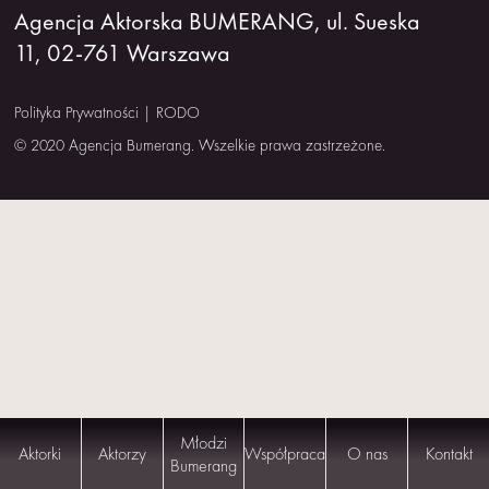
Agencja Aktorska BUMERANG, ul. Sueska
NAS
11, 02-761 Warszawa
KONTAKT
Polityka Prywatności
|
RODO
© 2020 Agencja Bumerang. Wszelkie prawa zastrzeżone.
Młodzi
Aktorki
Aktorzy
Współpraca
O nas
Kontakt
Bumerang