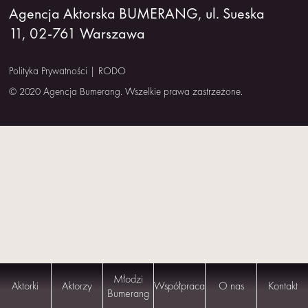
Agencja Aktorska BUMERANG, ul. Sueska
NAS
11, 02-761 Warszawa
KONTAKT
Polityka Prywatności
|
RODO
© 2020 Agencja Bumerang. Wszelkie prawa zastrzeżone.
Młodzi
Aktorki
Aktorzy
Współpraca
O nas
Kontakt
Bumerang