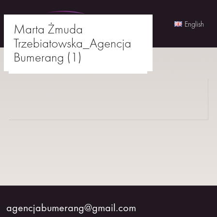
English
Marta Żmuda
Trzebiatowska_Agencja
Skip
Bumerang (1)
to
agencjabumerang@gmail.com
content
AKTORKI
AKTORZY
MŁODZI
BUMERANG
WSPÓŁPRACA
agencjabumerang@gmail.com
O