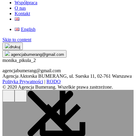
Współpraca
O nas
Kontakt
English
Skip to content
drukuj
agencjabumerang@gmail.com
monika_pikula_2
agencjabumerang@gmail.com
Agencja Aktorska BUMERANG, ul. Sueska 11, 02-761 Warszawa
Polityka Prywatności
|
RODO
© 2020 Agencja Bumerang. Wszelkie prawa zastrzeżone.