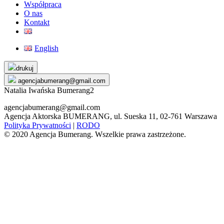
Współpraca
O nas
Kontakt
English
Skip
drukuj
to
agencjabumerang@gmail.com
content
Natalia Iwańska Bumerang2
agencjabumerang@gmail.com
Agencja Aktorska BUMERANG, ul. Sueska 11, 02-761 Warszawa
Polityka Prywatności
|
RODO
© 2020 Agencja Bumerang. Wszelkie prawa zastrzeżone.