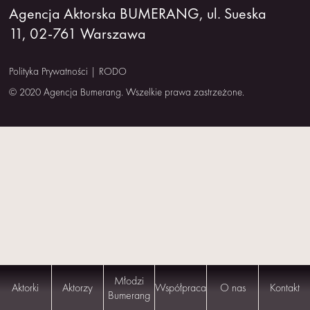
Agencja Aktorska BUMERANG, ul. Sueska
NAS
11, 02-761 Warszawa
KONTAKT
Polityka Prywatności
|
RODO
© 2020 Agencja Bumerang. Wszelkie prawa zastrzeżone.
Młodzi
Aktorki
Aktorzy
Współpraca
O nas
Kontakt
Bumerang