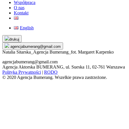
Współpraca
O nas
Kontakt
English
Skip
drukuj
to
agencjabumerang@gmail.com
content
Natalia Sitarska_Agencja Bumerang_fot. Margaret Karpenko
agencjabumerang@gmail.com
Agencja Aktorska BUMERANG, ul. Sueska 11, 02-761 Warszawa
Polityka Prywatności
|
RODO
© 2020 Agencja Bumerang. Wszelkie prawa zastrzeżone.