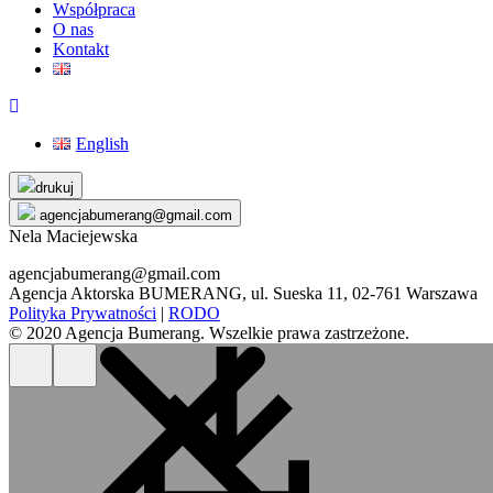
Współpraca
O nas
Kontakt
English
Skip
drukuj
to
agencjabumerang@gmail.com
content
Nela Maciejewska
agencjabumerang@gmail.com
Agencja Aktorska BUMERANG, ul. Sueska 11, 02-761 Warszawa
Polityka Prywatności
|
RODO
© 2020 Agencja Bumerang. Wszelkie prawa zastrzeżone.