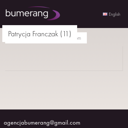
English
Skip
Patrycja Franczak (11)
to
agencjabumerang@gmail.com
content
AKTORKI
AKTORZY
MŁODZI
BUMERANG
WSPÓŁPRACA
agencjabumerang@gmail.com
O