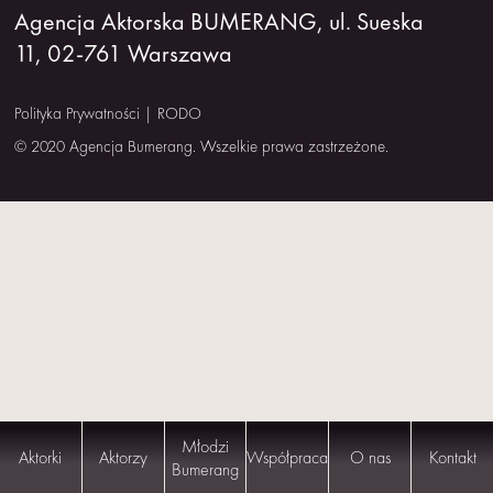
Agencja Aktorska BUMERANG, ul. Sueska
NAS
11, 02-761 Warszawa
KONTAKT
Polityka Prywatności
|
RODO
© 2020 Agencja Bumerang. Wszelkie prawa zastrzeżone.
Młodzi
Aktorki
Aktorzy
Współpraca
O nas
Kontakt
Bumerang