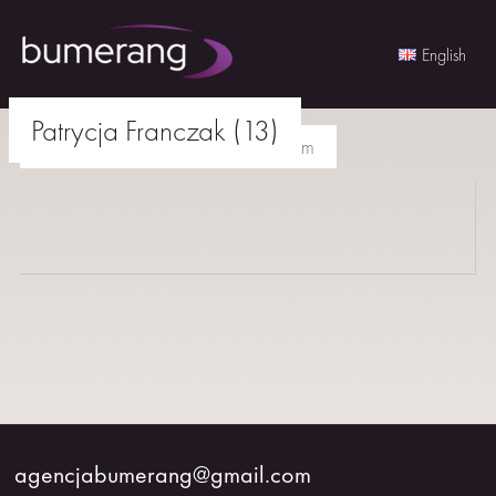
English
Skip
Patrycja Franczak (13)
to
agencjabumerang@gmail.com
content
AKTORKI
AKTORZY
MŁODZI
BUMERANG
WSPÓŁPRACA
agencjabumerang@gmail.com
O