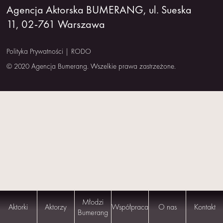
Agencja Aktorska BUMERANG, ul. Sueska
NAS
11, 02-761 Warszawa
KONTAKT
Polityka Prywatności
|
RODO
© 2020 Agencja Bumerang. Wszelkie prawa zastrzeżone.
Młodzi
Aktorki
Aktorzy
Współpraca
O nas
Kontakt
Bumerang