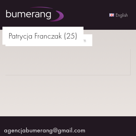
English
Skip
Patrycja Franczak (25)
to
agencjabumerang@gmail.com
content
AKTORKI
AKTORZY
MŁODZI
BUMERANG
WSPÓŁPRACA
agencjabumerang@gmail.com
O