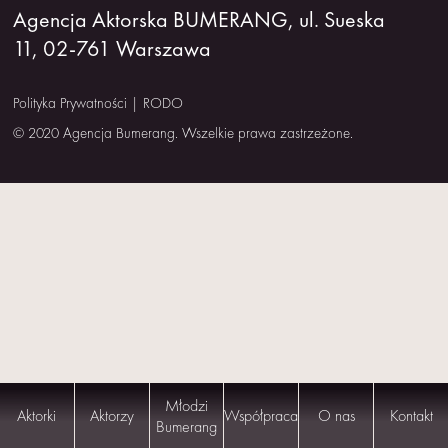
Agencja Aktorska BUMERANG, ul. Sueska
NAS
11, 02-761 Warszawa
KONTAKT
Polityka Prywatności
|
RODO
© 2020 Agencja Bumerang. Wszelkie prawa zastrzeżone.
Młodzi
Aktorki
Aktorzy
Współpraca
O nas
Kontakt
Bumerang