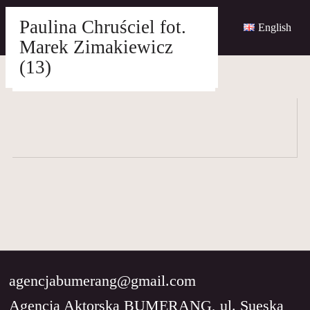
Paulina Chruściel fot.
English
Marek Zimakiewicz
Skip
(13)
to
agencjabumerang@gmail.com
content
AKTORKI
AKTORZY
MŁODZI
BUMERANG
WSPÓŁPRACA
agencjabumerang@gmail.com
O
Agencja Aktorska BUMERANG, ul. Sueska
NAS