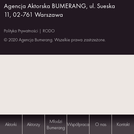
Agencja Aktorska BUMERANG, ul. Sueska
NAS
11, 02-761 Warszawa
KONTAKT
Polityka Prywatności
|
RODO
© 2020 Agencja Bumerang. Wszelkie prawa zastrzeżone.
Młodzi
Aktorki
Aktorzy
Współpraca
O nas
Kontakt
Bumerang