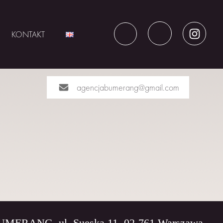
KONTAKT
agencjabumerang@gmail.com
BUMERANG, ul. Sueska 11, 02-761 Warszawa