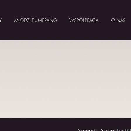
Y
MŁODZI BUMERANG
WSPÓŁPRACA
O NAS
Agencja Aktorska 