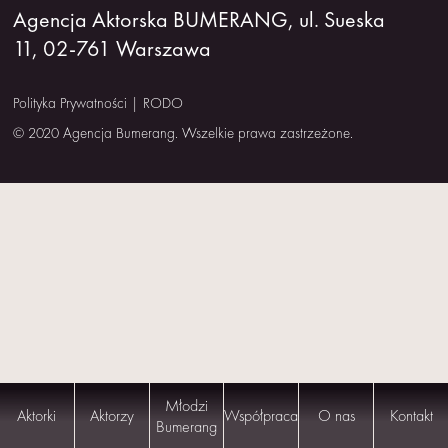
Agencja Aktorska BUMERANG, ul. Sueska
NAS
11, 02-761 Warszawa
KONTAKT
Polityka Prywatności
|
RODO
© 2020 Agencja Bumerang. Wszelkie prawa zastrzeżone.
Młodzi
Aktorki
Aktorzy
Współpraca
O nas
Kontakt
Bumerang