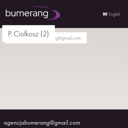
English
Skip
P. Ciołkosz (2)
to
agencjabumerang@gmail.com
content
AKTORKI
AKTORZY
MŁODZI
BUMERANG
WSPÓŁPRACA
agencjabumerang@gmail.com
O