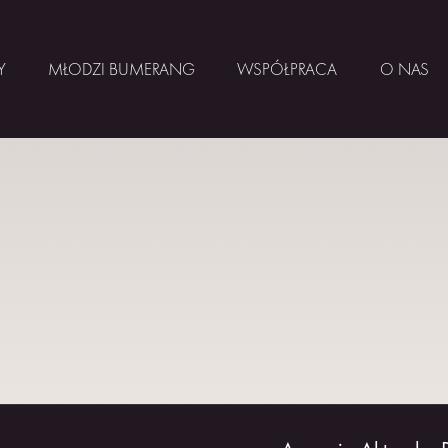
Y
MŁODZI BUMERANG
WSPÓŁPRACA
O NAS