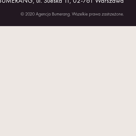
 BUMERANG, ul. Sueska 11, 02-761 Warszawa
© 2020 Agencja Bumerang. Wszelkie prawa zastrzeżone.