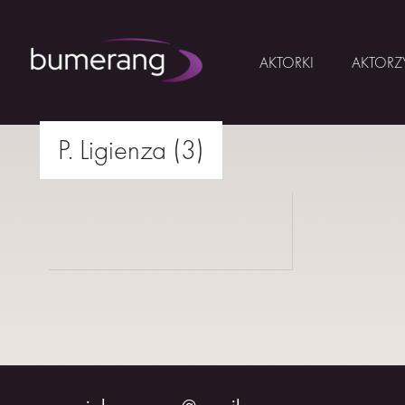
AKTORKI
AKTORZ
Skip
P. Ligienza (3)
to
AKTORKI
drukuj
content
AKTORZY
MŁODZI
BUMERANG
WSPÓŁPRACA
O
NAS