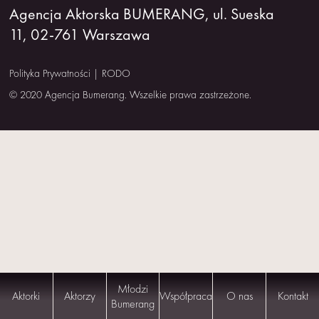
Agencja Aktorska BUMERANG, ul. Sueska
NAS
11, 02-761 Warszawa
KONTAKT
Polityka Prywatności
|
RODO
© 2020 Agencja Bumerang. Wszelkie prawa zastrzeżone.
Młodzi
Aktorki
Aktorzy
Współpraca
O nas
Kontakt
Bumerang