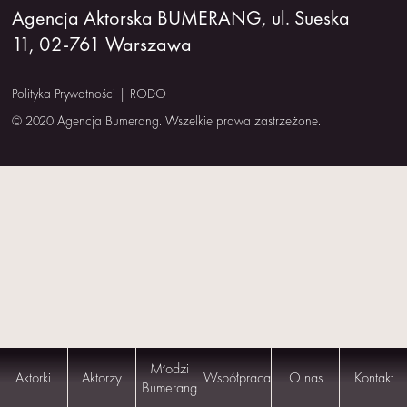
Agencja Aktorska BUMERANG, ul. Sueska
NAS
11, 02-761 Warszawa
KONTAKT
Polityka Prywatności
|
RODO
© 2020 Agencja Bumerang. Wszelkie prawa zastrzeżone.
Młodzi
Aktorki
Aktorzy
Współpraca
O nas
Kontakt
Bumerang