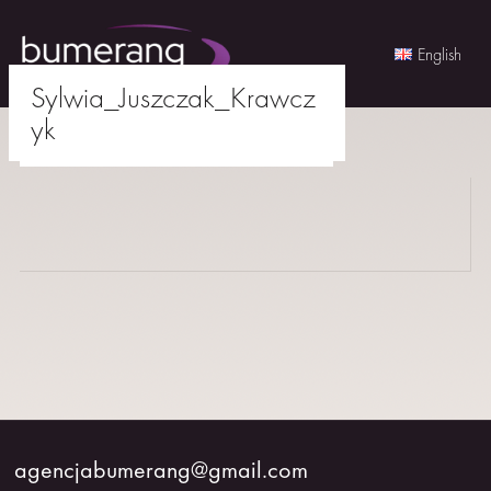
English
Sylwia_Juszczak_Krawcz
Skip
yk
to
agencjabumerang@gmail.com
content
AKTORKI
AKTORZY
MŁODZI
BUMERANG
WSPÓŁPRACA
agencjabumerang@gmail.com
O