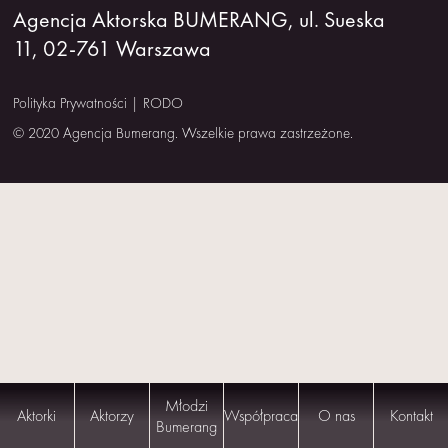
Agencja Aktorska BUMERANG, ul. Sueska
NAS
11, 02-761 Warszawa
KONTAKT
Polityka Prywatności
|
RODO
© 2020 Agencja Bumerang. Wszelkie prawa zastrzeżone.
Młodzi
Aktorki
Aktorzy
Współpraca
O nas
Kontakt
Bumerang