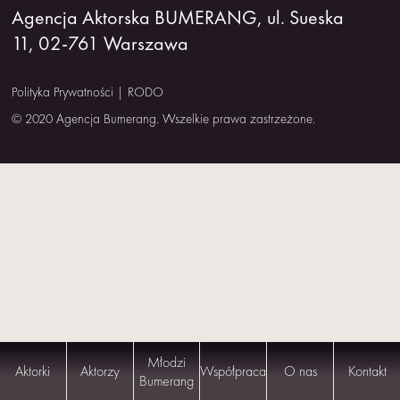
Agencja Aktorska BUMERANG, ul. Sueska
NAS
11, 02-761 Warszawa
KONTAKT
Polityka Prywatności
|
RODO
© 2020 Agencja Bumerang. Wszelkie prawa zastrzeżone.
Młodzi
Aktorki
Aktorzy
Współpraca
O nas
Kontakt
Bumerang