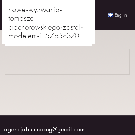
nowe-wyzwania-
English
tomasza-
ciachorowskiego-zostal-
Skip
modelem-i_57b5c370
to
agencjabumerang@gmail.com
content
AKTORKI
AKTORZY
MŁODZI
BUMERANG
WSPÓŁPRACA
agencjabumerang@gmail.com
O