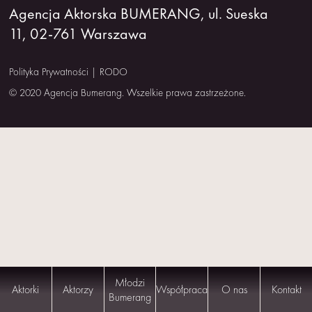
Agencja Aktorska BUMERANG, ul. Sueska
NAS
11, 02-761 Warszawa
KONTAKT
Polityka Prywatności
|
RODO
© 2020 Agencja Bumerang. Wszelkie prawa zastrzeżone.
Młodzi
Aktorki
Aktorzy
Współpraca
O nas
Kontakt
Bumerang