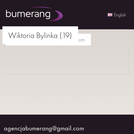
English
Skip
Wiktoria Bylinka (19)
to
agencjabumerang@gmail.com
content
AKTORKI
AKTORZY
MŁODZI
BUMERANG
WSPÓŁPRACA
agencjabumerang@gmail.com
O