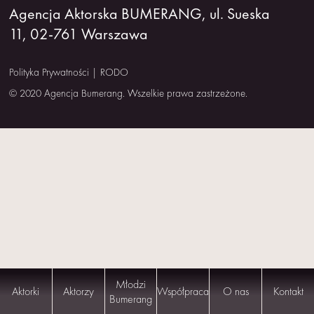
Agencja Aktorska BUMERANG, ul. Sueska
NAS
11, 02-761 Warszawa
KONTAKT
Polityka Prywatności
|
RODO
© 2020 Agencja Bumerang. Wszelkie prawa zastrzeżone.
Młodzi
Aktorki
Aktorzy
Współpraca
O nas
Kontakt
Bumerang