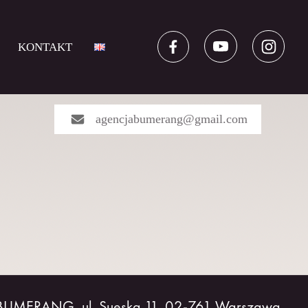
KONTAKT
agencjabumerang@gmail.com
 BUMERANG, ul. Sueska 11, 02-761 Warszawa