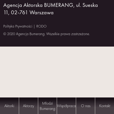
Agencja Aktorska BUMERANG, ul. Sueska
NAS
11, 02-761 Warszawa
KONTAKT
Polityka Prywatności
|
RODO
© 2020 Agencja Bumerang. Wszelkie prawa zastrzeżone.
Młodzi
Aktorki
Aktorzy
Współpraca
O nas
Kontakt
Bumerang