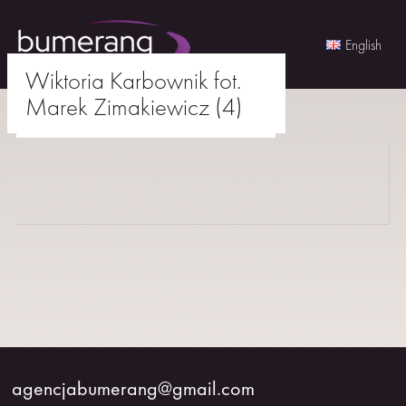
English
Wiktoria Karbownik fot.
Skip
Marek Zimakiewicz (4)
to
agencjabumerang@gmail.com
content
AKTORKI
AKTORZY
MŁODZI
BUMERANG
WSPÓŁPRACA
agencjabumerang@gmail.com
O